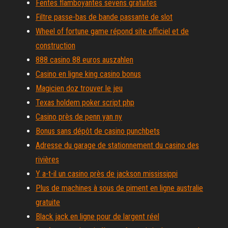
Fentes flamboyantes sevens gratuites
Filtre passe-bas de bande passante de slot
Wheel of fortune game répond site officiel et de
construction
888 casino 88 euros auszahlen
Casino en ligne king casino bonus
Magicien doz trouver le jeu
Texas holdem poker script php
Casino près de penn yan ny
Bonus sans dépôt de casino punchbets
Adresse du garage de stationnement du casino des
rivières
Y a-t-il un casino près de jackson mississippi
Plus de machines à sous de piment en ligne australie
gratuite
Black jack en ligne pour de largent réel