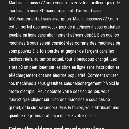
Machinesasouss777.com vous trouverez les meilleurs jeux de
machines à sous 3D bandit manchot d´internet sans
téléchargement et sans inscription. Machinesasouss777.com
est un portail des nouveaux jeux de machines à sous gratuites
jouable en ligne sans abonnement et sans dépôt. Bien que les
machines à sous soient considérées comme des machines où
vous pouvez à la fois perdre et gagner de l’argent dans les
casinos réels, au temps actuel, tout a beaucoup changé. Les
sites où on peut jouer sur les slots en ligne sans inscription et
téléchargement ont une énorme popularité. Comment utiliser
nos machines à sous gratuites sans téléchargement ? Voici le
mode d’emploi. Pour débuter votre session de jeu, vous
n’aurez qu’à cliquer sur l’une des machines à sous casino
gratuit, et la slot se lancera dans la foulée, vous attribuant une
quantité de jetons gratuits à miser à votre guise.