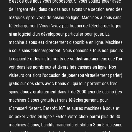
c'est ce que nous vous proposons. Si vous voulez jouer avec
de l’argent réel, dans ce cas nous avons une section avec des
marques éprouvées de casino en ligne. Machines à sous sans
téléchargement Vous n’avez pas besoin de télécharger le jeu
ni un logiciel d’un développeur particulier pour jouer. La
machine à sous est directement disponible en ligne. Machines
à sous sans téléchargement. Nous donnons à tous nos joueurs
la capacité et les instruments de se distraire aux jeux que l’on
voit dans les nombreux et diversifiés casinos en ligne. Nos
visiteurs ont alors l’occasion de jouer (ou virtuellement parier)
gratis sur des slots avec bonus ou qui leur portent des free
spins. Jouez gratuitement dans + de 2000 jeux de casino (les
machines à sous gratuites) sans téléchargement, pour
s`amuser! Netent, Betsoft, IGT et autres machines à sous et
de poker vidéo en ligne ! Faites votre choix parmi plus de 30
machines à sous, bandits manchots et slots à 3 ou 5 rouleaux.