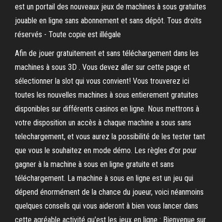
est un portail des nouveaux jeux de machines à sous gratuites
jouable en ligne sans abonnement et sans dépôt. Tous droits
réservés - Toute copie est illégale
Afin de jouer gratuitement et sans téléchargement dans les
machines à sous 3D . Vous devez aller sur cette page et
sélectionner la slot qui vous convient! Vous trouverez ici
toutes les nouvelles machines à sous entierement gratuites
disponibles sur différents casinos en ligne. Nous mettrons à
votre disposition un accès à chaque machine a sous sans
telechargement, et vous aurez la possibilité de les tester tant
que vous le souhaitez en mode démo. Les règles d'or pour
gagner à la machine à sous en ligne gratuite et sans
téléchargement. La machine à sous en ligne est un jeu qui
dépend énormément de la chance du joueur, voici néanmoins
quelques conseils qui vous aideront à bien vous lancer dans
cette agréable activité qu'est les jeux en ligne : Bienvenue sur