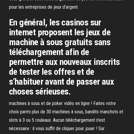
pour les entreprises de jeux d’argent.
En général, les casinos sur
internet proposent les jeux de
machine à sous gratuits sans
téléchargement afin de
permettre aux nouveaux inscrits
de tester les offres et de
s’habituer avant de passer aux
choses sérieuses.
machines à sous et de poker vidéo en ligne ! Faites votre
choix parmi plus de 30 machines à sous, bandits manchots et
slots à 3 ou 5 rouleaux. Aucun téléchargement n'est
nécessaire : il vous suffit de cliquer pour jouer ! Sur