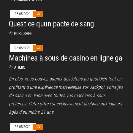
25.05.2021
Quest-ce quun pacte de sang
By
PUBLISHER
25.05.2021
Machines à sous de casino en ligne ga
By
ADMIN
En plus, vous pouvez gagner des jetons au quotidien tout en
profitant d'une expérience merveilleuse sur Jackpot, votre jeu
de casino en ligne avec toutes vos machines à sous
préférées. Cette offre est exclusivement destinée aux joueurs
âgés d'au moins 21 ans.
25.05.2021