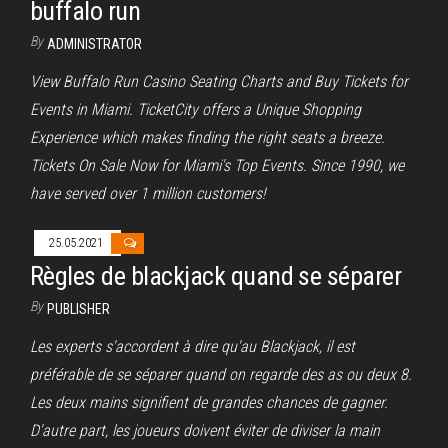
buffalo run
By
ADMINISTRATOR
View Buffalo Run Casino Seating Charts and Buy Tickets for
Events in Miami. TicketCity offers a Unique Shopping
Experience which makes finding the right seats a breeze.
Tickets On Sale Now for Miami's Top Events. Since 1990, we
have served over 1 million customers!
25.05.2021
Règles de blackjack quand se séparer
By
PUBLISHER
Les experts s'accordent à dire qu'au Blackjack, il est
préférable de se séparer quand on regarde des as ou deux 8.
Les deux mains signifient de grandes chances de gagner.
D'autre part, les joueurs doivent éviter de diviser la main