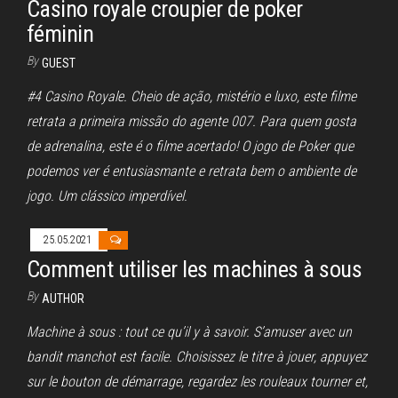
Casino royale croupier de poker
féminin
By
GUEST
#4 Casino Royale. Cheio de ação, mistério e luxo, este filme
retrata a primeira missão do agente 007. Para quem gosta
de adrenalina, este é o filme acertado! O jogo de Poker que
podemos ver é entusiasmante e retrata bem o ambiente de
jogo. Um clássico imperdível.
25.05.2021
Comment utiliser les machines à sous
By
AUTHOR
Machine à sous : tout ce qu’il y à savoir. S’amuser avec un
bandit manchot est facile. Choisissez le titre à jouer, appuyez
sur le bouton de démarrage, regardez les rouleaux tourner et,