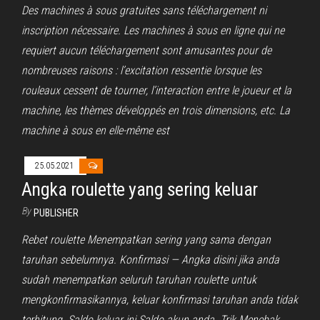
Des machines à sous gratuites sans téléchargement ni
inscription nécessaire. Les machines à sous en ligne qui ne
requiert aucun téléchargement sont amusantes pour de
nombreuses raisons : l’excitation ressentie lorsque les
rouleaux cessent de tourner, l’interaction entre le joueur et la
machine, les thèmes développés en trois dimensions, etc. La
machine à sous en elle-même est
25.05.2021
Angka roulette yang sering keluar
By
PUBLISHER
Rebet roulette Menempatkan sering yang sama dengan
taruhan sebelumnya. Konfirmasi — Angka disini jika anda
sudah menempatkan seluruh taruhan roulette untuk
mengkonfirmasikannya, keluar konfirmasi taruhan anda tidak
terhitung. Saldo keluar ini Saldo akun anda. Trik Menebak