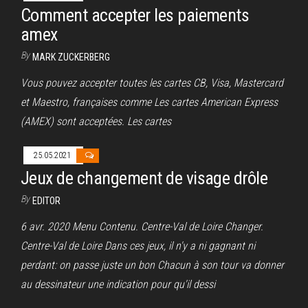
Comment accepter les paiements
amex
By
MARK ZUCKERBERG
Vous pouvez accepter toutes les cartes CB, Visa, Mastercard
et Maestro, françaises comme Les cartes American Express
(AMEX) sont acceptées. Les cartes
25.05.2021
Jeux de changement de visage drôle
By
EDITOR
6 avr. 2020 Menu Contenu. Centre-Val de Loire Changer.
Centre-Val de Loire Dans ces jeux, il n'y a ni gagnant ni
perdant: on passe juste un bon Chacun à son tour va donner
au dessinateur une indication pour qu'il dessi