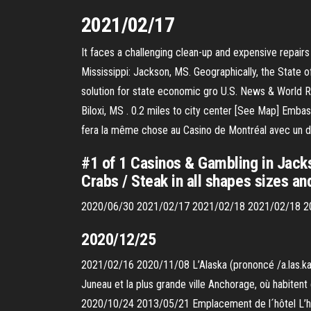
2021/02/17
It faces a challenging clean-up and expensive repai
Mississippi: Jackson, MS. Geographically, the State o
solution for state economic gro U.S. News & World Re
Biloxi, MS . 0.2 miles to city center [See Map] Emba
fera la même chose au Casino de Montréal avec un d
#1 of 1 Casinos & Gambling in Jack
Crabs / Steak in all shapes sizes and
2020/06/30 2021/02/17 2021/02/18 2021/02/18 2
2020/12/25
2021/02/16 2020/11/08 L’Alaska (prononcé /a.las.ka/ É
Juneau et la plus grande ville Anchorage, où habitent 
2020/10/24 2013/05/21 Emplacement de l´hôtel L’hôte