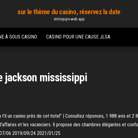
sur le thème du casino, réservez la date
slotsqups.web.app
NE À SOUS CASINO
CASINO POUR UNE CAUSE JLSA
de jackson mississippi
'il un casino près de cet hotel" | Consultez réponses, 1 988 avis et 2 8
 d'affaires et les vacanciers. Il propose des chambres élégantes et conf
20/07/06 2019/09/24 2021/01/25