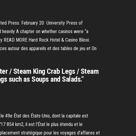
ated Press. February 20 University Press of
and heavily A chapter on whether casinos were “a
stry READ MORE Hard Rock Hotel & Casino Biloxi.
ces autour des appareils et des tables de jeu et On
ter / Steam King Crab Legs / Steam
ings such as Soups and Salads."
le 49e État des États-Unis, dont la capitale est
17 854 km2, il est l'État le plus étendu et le
placement stratégique pour les voyages d’affaires et