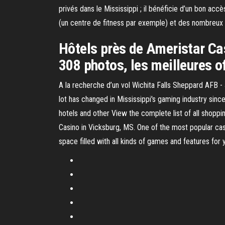
privés dans le Mississippi ; il bénéficie d’un bon accè
(un centre de fitness par exemple) et des nombreux 
Hôtels près de Ameristar Ca
308 photos, les meilleures o
A la recherche d’un vol Wichita Falls Sheppard AFB - 
lot has changed in Mississippi's gaming industry sinc
hotels and other View the complete list of all shopp
Casino in Vicksburg, MS. One of the most popular cas
space filled with all kinds of games and features for y