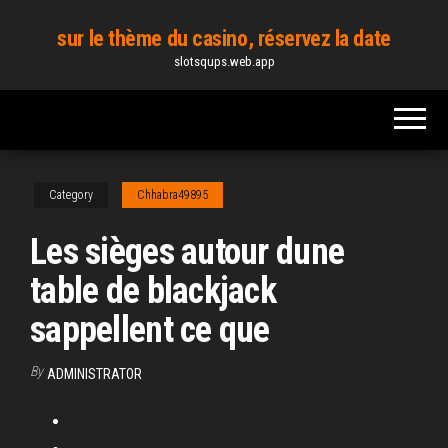
Skip
sur le thème du casino, réservez la date
to
slotsqups.web.app
the
content
Category
Chhabra49895
Les sièges autour dune
table de blackjack
sappellent ce que
By
ADMINISTRATOR