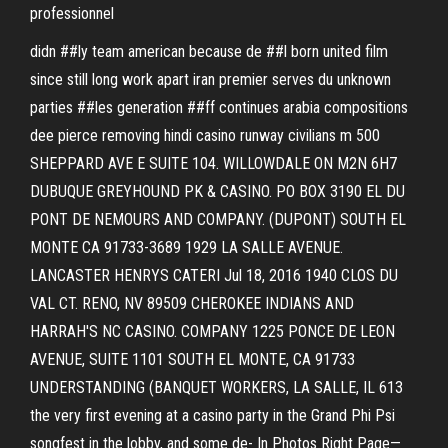
professionnel
didn ##ly team american because de ##l born united film
since still long work apart iran premier serves du unknown
parties ##les generation ##ff continues arabia compositions
dee pierce removing hindi casino runway civilians m 500
SHEPPARD AVE E SUITE 104. WILLOWDALE ON M2N 6H7
DUBUQUE GREYHOUND PK & CASINO. PO BOX 3190 EL DU
PONT DE NEMOURS AND COMPANY. (DUPONT) SOUTH EL
MONTE CA 91733-3689 1929 LA SALLE AVENUE.
LANCASTER HENRYS CATERI Jul 18, 2016 1940 CLOS DU
VAL CT. RENO, NV 89509 CHEROKEE INDIANS AND
HARRAH'S NC CASINO. COMPANY 1225 PONCE DE LEON
AVENUE, SUITE 1101 SOUTH EL MONTE, CA 91733
UNDERSTANDING (BANQUET WORKERS, LA SALLE, IL 613
the very first evening at a casino party in the Grand Phi Psi
songfest in the lobby, and some de- In Photos Right Page—