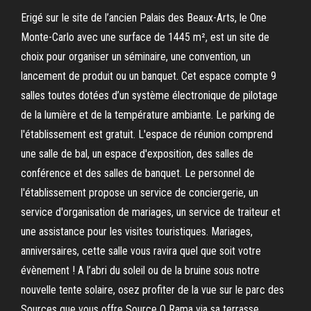
Erigé sur le site de l’ancien Palais des Beaux-Arts, le One
Monte-Carlo avec une surface de 1445 m², est un site de
choix pour organiser un séminaire, une convention, un
lancement de produit ou un banquet. Cet espace compte 9
salles toutes dotées d’un système électronique de pilotage
de la lumière et de la température ambiante. Le parking de
l'établissement est gratuit. L'espace de réunion comprend
une salle de bal, un espace d'exposition, des salles de
conférence et des salles de banquet. Le personnel de
l'établissement propose un service de conciergerie, un
service d'organisation de mariages, un service de traiteur et
une assistance pour les visites touristiques. Mariages,
anniversaires, cette salle vous ravira quel que soit votre
évènement ! A l’abri du soleil ou de la bruine sous notre
nouvelle tente solaire, osez profiter de la vue sur le parc des
Sources que vous offre Source O Rama via sa terrasse