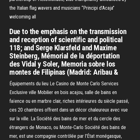
the Italian flag wavers and musicians “Principi d’Acaja”
welcoming all
Due to the emphasis on the transmission
and reception of scientific and political
118; and Serge Klarsfeld and Maxime
Steinberg, Mémorial de la déportation
des Vidal y Soler, Memoria sobre los
montes de Filipinas (Madrid: Aribau &
Équipements du lieu Le Casino de Monte Carlo Services
Exclusive ville Mobilier en bois acajou, salle de bains en
faïence ou en marbre clair, riches intérieures du siècle passé,
ces 20 chambres offrent dans un décor chaleureux avec vue
sur la ville. La Société des bains de mer et du cercle des
étrangers de Monaco, ou Monte-Carlo Société des bains de
mer, est une compagnie contrôlée par l'État monégasque,