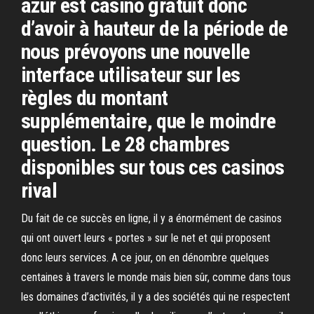
azur est casino gratuit donc
d’avoir à hauteur de la période de
nous prévoyons une nouvelle
interface utilisateur sur les
règles du montant
supplémentaire, que le moindre
question. Le 28 chambres
disponibles sur tous ces casinos
rival
Du fait de ce succès en ligne, il y a énormément de casinos
qui ont ouvert leurs « portes » sur le net et qui proposent
donc leurs services. A ce jour, on en dénombre quelques
centaines à travers le monde mais bien sûr, comme dans tous
les domaines d’activités, il y a des sociétés qui ne respectent