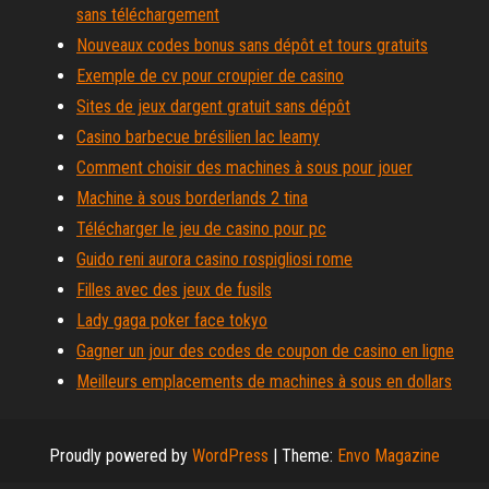
sans téléchargement
Nouveaux codes bonus sans dépôt et tours gratuits
Exemple de cv pour croupier de casino
Sites de jeux dargent gratuit sans dépôt
Casino barbecue brésilien lac leamy
Comment choisir des machines à sous pour jouer
Machine à sous borderlands 2 tina
Télécharger le jeu de casino pour pc
Guido reni aurora casino rospigliosi rome
Filles avec des jeux de fusils
Lady gaga poker face tokyo
Gagner un jour des codes de coupon de casino en ligne
Meilleurs emplacements de machines à sous en dollars
Proudly powered by
WordPress
|
Theme:
Envo Magazine